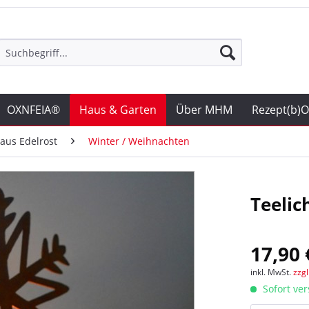
OXNFEIA®
Haus & Garten
Über MHM
Rezept(b)
 aus Edelrost
Winter / Weihnachten
Teelic
17,90 
inkl. MwSt.
zzg
Sofort ver