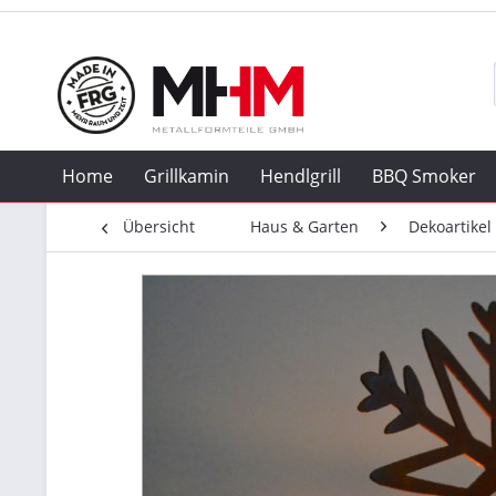
Home
Grillkamin
Hendlgrill
BBQ Smoker
Übersicht
Haus & Garten
Dekoartikel