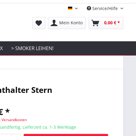
Service/Hilfe
Hauptshop Deutsch
Mein Konto
0,00 € *
OX
> SMOKER LEIHEN!
hthalter Stern
€ *
l. Versandkosten
sandfertig, Lieferzeit ca. 1-3 Werktage