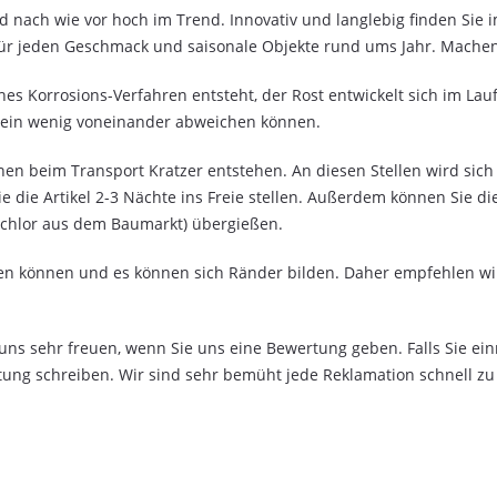
und nach wie vor hoch im Trend. Innovativ und langlebig finden Si
ür jeden Geschmack und saisonale Objekte rund ums Jahr. Machen 
hes Korrosions-Verfahren entsteht, der Rost entwickelt sich im Lau
r ein wenig voneinander abweichen können.
en beim Transport Kratzer entstehen. An diesen Stellen wird sich 
die Artikel 2-3 Nächte ins Freie stellen. Außerdem können Sie die
chlor aus dem Baumarkt) übergießen.
rben können und es können sich Ränder bilden. Daher empfehlen wi
ns sehr freuen, wenn Sie uns eine Bewertung geben. Falls Sie einm
ertung schreiben. Wir sind sehr bemüht jede Reklamation schnell zu